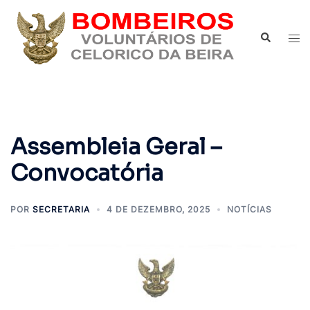
Saltar
para
Pesquisar
Alte
o
men
conteúdo
Assembleia Geral –
Convocatória
POR
SECRETARIA
4 DE DEZEMBRO, 2025
NOTÍCIAS