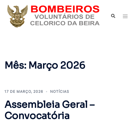
Saltar
para
Pesquisar
Alte
o
men
conteúdo
Mês:
Março 2026
17 DE MARÇO, 2026
NOTÍCIAS
Assembleia Geral –
Convocatória