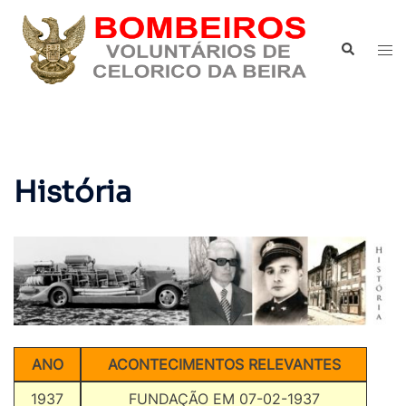
Saltar
para
Pesquisar
Alte
o
men
conteúdo
História
ANO
ACONTECIMENTOS RELEVANTES
1937
FUNDAÇÃO EM 07-02-1937