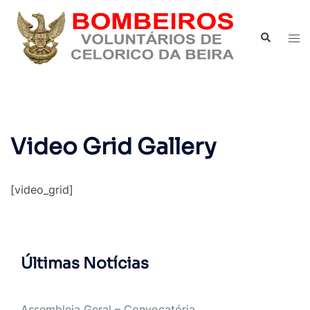
Saltar
para
Pesquisar
Alte
o
men
conteúdo
Video Grid Gallery
[video_grid]
Últimas Notícias
Assembleia Geral – Convocatória