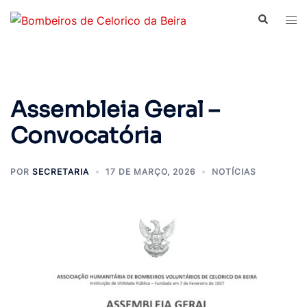
Saltar
Pesquisar
Alte
para
men
o
conteúdo
Assembleia Geral –
Convocatória
POR
SECRETARIA
17 DE MARÇO, 2026
NOTÍCIAS